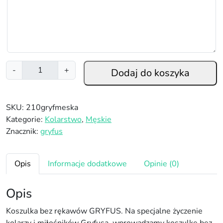
i
-
+
Dodaj do koszyka
l
o
ś
SKU:
210gryfmeska
ć
Kategorie:
Kolarstwo
,
Męskie
K
Znacznik:
gryfus
o
s
z
Opis
Informacje dodatkowe
Opinie (0)
u
l
Opis
k
a
Koszulka bez rękawów GRYFUS. Na specjalne życzenie
b