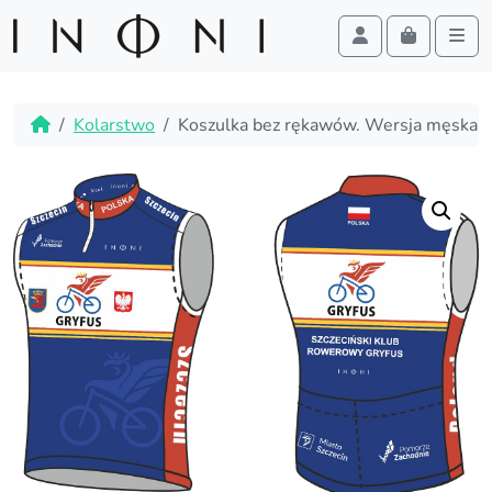
Cart
Account
Men
Skip to content
Skip to footer
Home
Kolarstwo
Koszulka bez rękawów. Wersja męska.