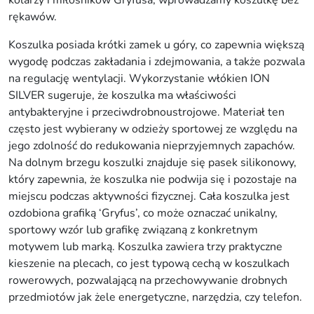
kolarzy i miłośników Gryfusa, wprowadzamy koszulkę bez
e
rękawów.
z
Koszulka posiada krótki zamek u góry, co zapewnia większą
r
wygodę podczas zakładania i zdejmowania, a także pozwala
ę
na regulację wentylacji. Wykorzystanie włókien ION
k
SILVER sugeruje, że koszulka ma właściwości
a
antybakteryjne i przeciwdrobnoustrojowe. Materiał ten
w
często jest wybierany w odzieży sportowej ze względu na
ó
jego zdolność do redukowania nieprzyjemnych zapachów.
w
Na dolnym brzegu koszulki znajduje się pasek silikonowy,
.
który zapewnia, że koszulka nie podwija się i pozostaje na
W
miejscu podczas aktywności fizycznej. Cała koszulka jest
e
ozdobiona grafiką ‘Gryfus’, co może oznaczać unikalny,
r
sportowy wzór lub grafikę związaną z konkretnym
s
motywem lub marką. Koszulka zawiera trzy praktyczne
j
kieszenie na plecach, co jest typową cechą w koszulkach
a
rowerowych, pozwalającą na przechowywanie drobnych
m
przedmiotów jak żele energetyczne, narzędzia, czy telefon.
ę