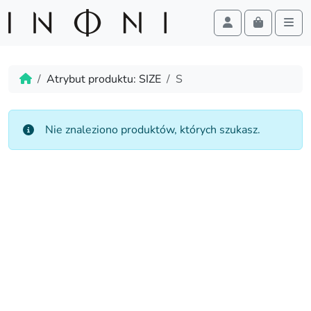
Cart
Account
Men
Skip to content
Skip to footer
Home
Atrybut produktu: SIZE
S
Nie znaleziono produktów, których szukasz.