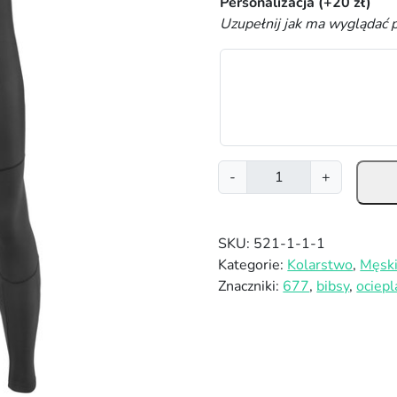
Personalizacja
(+
20
zł
)
Uzupełnij jak ma wyglądać 
i
-
+
l
o
ś
SKU:
521-1-1-1
ć
Kategorie:
Kolarstwo
,
Męsk
S
Znaczniki:
677
,
bibsy
,
ociep
p
o
d
n
i