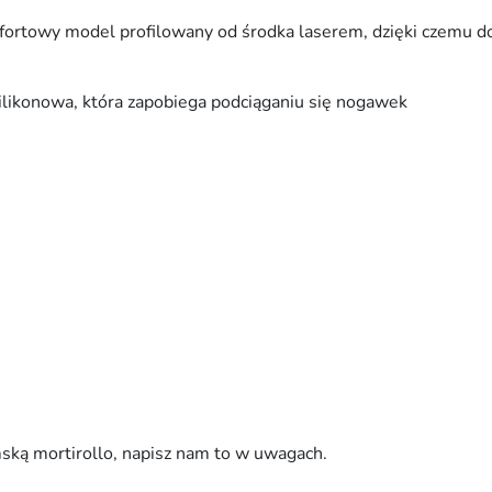
s
ortowy model profilowany od środka laserem, dzięki czemu do
j
a
j
ilikonowa, która zapobiega podciąganiu się nogawek
e
s
i
e
n
n
a
–
C
l
a
s
s
ską mortirollo, napisz nam to w uwagach.
i