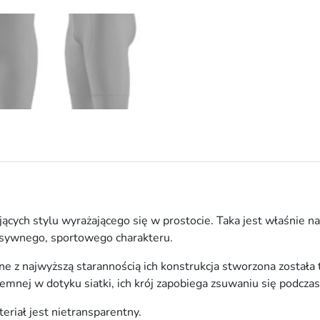
e
k
o
l
a
r
s
k
i
e
6
7
7
ących stylu wyrażającego się w prostocie. Taka jest właśnie na
P
esywnego, sportowego charakteru.
r
o
e z najwyższą starannością ich konstrukcja stworzona została 
w
jemnej w dotyku siatki, ich krój zapobiega zsuwaniu się podczas
e
eriał jest nietransparentny.
r