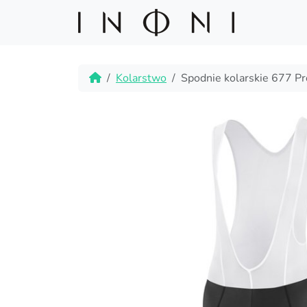
Skip to content
Skip to footer
Home
Kolarstwo
Spodnie kolarskie 677 Pro