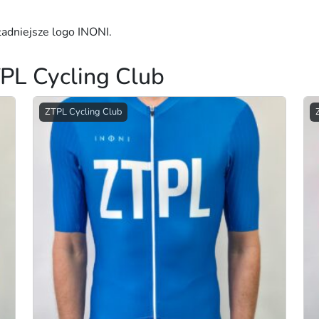
c
B
adniejsze logo INONI.
l
a
c
PL Cycling Club
k
ZTPL Cycling Club