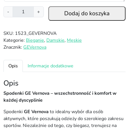
i
-
+
Dodaj do koszyka
l
o
ś
SKU:
1523_GEVERNOVA
ć
Kategorie:
Bieganie
,
Damskie
,
Męskie
S
Znacznik:
GEVernova
p
o
d
Opis
Informacje dodatkowe
e
n
Opis
k
i
Spodenki GE Vernova – wszechstronność i komfort w
b
każdej dyscyplinie
i
Spodenki
GE Vernova
to idealny wybór dla osób
e
aktywnych, które poszukują odzieży do szerokiego zakresu
g
sportów. Niezależnie od tego, czy biegasz, trenujesz na
o