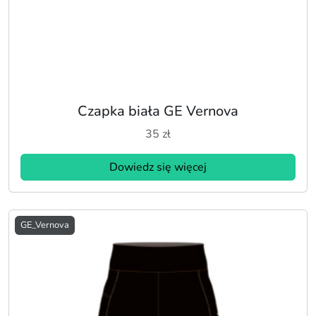
Czapka biała GE Vernova
35
zł
Dowiedz się więcej
GE_Vernova