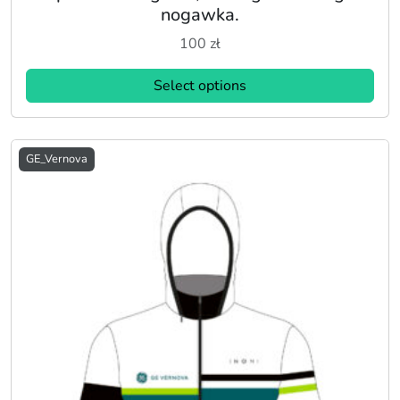
nogawka.
100
zł
Select options
GE_Vernova