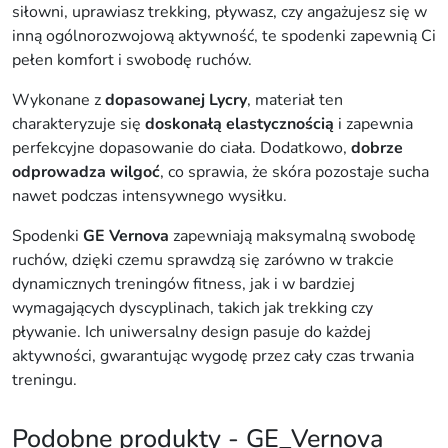
siłowni, uprawiasz trekking, pływasz, czy angażujesz się w
w
inną ogólnorozwojową aktywność, te spodenki zapewnią Ci
e
pełen komfort i swobodę ruchów.
,
t
Wykonane z
dopasowanej Lycry
, materiał ten
r
charakteryzuje się
doskonałą elastycznością
i zapewnia
e
perfekcyjne dopasowanie do ciała. Dodatkowo,
dobrze
n
odprowadza wilgoć
, co sprawia, że skóra pozostaje sucha
i
nawet podczas intensywnego wysiłku.
n
g
Spodenki
GE Vernova
zapewniają maksymalną swobodę
o
ruchów, dzięki czemu sprawdzą się zarówno w trakcie
w
dynamicznych treningów fitness, jak i w bardziej
e
wymagających dyscyplinach, takich jak trekking czy
w
pływanie. Ich uniwersalny design pasuje do każdej
w
aktywności, gwarantując wygodę przez cały czas trwania
e
treningu.
r
s
Podobne produkty - GE_Vernova