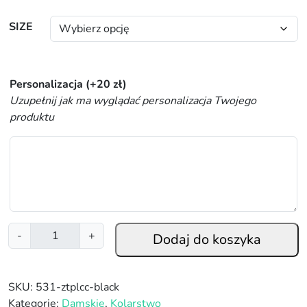
SIZE
Personalizacja
(+
20
zł
)
Uzupełnij jak ma wyglądać personalizacja Twojego
produktu
i
-
+
Dodaj do koszyka
l
o
ś
SKU:
531-ztplcc-black
ć
Kategorie:
Damskie
,
Kolarstwo