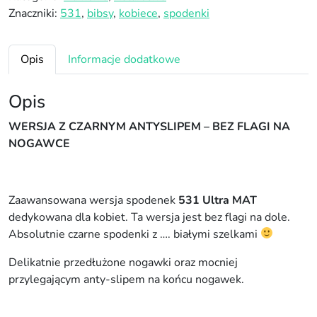
S
Znaczniki:
531
,
bibsy
,
kobiece
,
spodenki
p
o
d
Opis
Informacje dodatkowe
e
n
Opis
k
i
WERSJA Z CZARNYM ANTYSLIPEM – BEZ FLAGI NA
z
NOGAWCE
s
z
e
Zaawansowana wersja spodenek
531 Ultra MAT
l
dedykowana dla kobiet. Ta wersja jest bez flagi na dole.
k
Absolutnie czarne spodenki z …. białymi szelkami
a
m
Delikatnie przedłużone nogawki oraz mocniej
i
przylegającym anty-slipem na końcu nogawek.
5
3