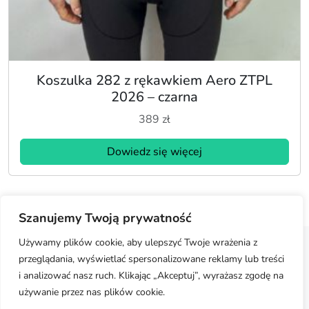
Koszulka 282 z rękawkiem Aero ZTPL
2026 – czarna
389
zł
Dowiedz się więcej
Szanujemy Twoją prywatność
Używamy plików cookie, aby ulepszyć Twoje wrażenia z
przeglądania, wyświetlać spersonalizowane reklamy lub treści
Regulamin
Polityka prywatności
Moje konto
i analizować nasz ruch. Klikając „Akceptuj”, wyrażasz zgodę na
używanie przez nas plików cookie.
Jak dobrać rozmiar