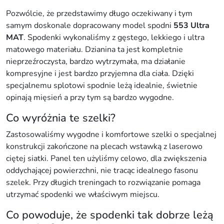
1
Pozwólcie, że przedstawimy długo oczekiwany i tym
U
samym doskonale dopracowany model spodni
553 Ultra
l
MAT
. Spodenki wykonaliśmy z gęstego, lekkiego i ultra
t
matowego materiału. Dzianina ta jest kompletnie
r
nieprzeźroczysta, bardzo wytrzymała, ma działanie
a
kompresyjne i jest bardzo przyjemna dla ciała. Dzięki
M
specjalnemu splotowi spodnie leżą idealnie, świetnie
a
opinają mięsień a przy tym są bardzo wygodne.
t
W
Co wyróżnia te szelki?
o
Zastosowaliśmy wygodne i komfortowe szelki o specjalnej
m
konstrukcji zakończone na plecach wstawką z laserowo
a
ciętej siatki. Panel ten użyliśmy celowo, dla zwiększenia
n
oddychającej powierzchni, nie tracąc idealnego fasonu
(
szelek. Przy długich treningach to rozwiązanie pomaga
c
utrzymać spodenki we właściwym miejscu.
z
a
Co powoduje, że spodenki tak dobrze leżą
r