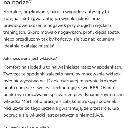
na nodze?
n
Szerokie, prążkowane, bardzo wygodne antyslipy to
y
kolejna zaleta gwarantująca wysoką jakość oraz
a
prawidłowe ułożenie nogawek przy długich i ciężkich
n
treningach. Skoro mowa o nogawkach, profil cięcia został
t
nieco przedłużony tak by kończyły się tuż nad kolanem
y
idealnie okalając mięsień.
s
l
Jak mocowana jest wkładka?
i
Komfort na siodełku to najważniejsza rzecz w spodenkach.
p
Tworząc te spodenki zależało nam, by mocowanie wkładki
y
było niewyczuwalne. Dzięki cyfrowej maszynie krokowej
)
udało nam się stworzyć technologię szwu
8PS
. Ośmio
punktowe mocowanie sprawia, że przy dynamicznym ruchu
wkładka Mortirollo pracuje z całą konstrukcją spodenek.
Nici użyte do tego łączenia gwarantują, że przetarcie, lub
odprucie się wkładki jest praktycznie niemożliwe.
Co wyróżnia tę wkładkę?