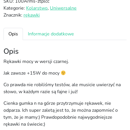
SKU:
100Arms-ztplcc
ć
Kategorie:
Kolarstwo
,
Uniwersalne
R
Znacznik:
rękawki
ę
k
a
Opis
Informacje dodatkowe
w
k
Opis
i
Z
Rękawki mocy w wersji czarnej.
T
Jak zawsze +15W do mocy
P
L
Co prawda nie robiliśmy testów, ale musicie uwierzyć na
.
słowo, w każdym razie są fajne i już!
C
C
Cienka gumka n na górze przytrzymuje rękawek, nie
C
odparza. Ich super zaletą jest to, że można zapomnieć o
z
tym, że je mamy:) Prawdopodobnie najwygodniejsze
a
rękawki na świecie;)