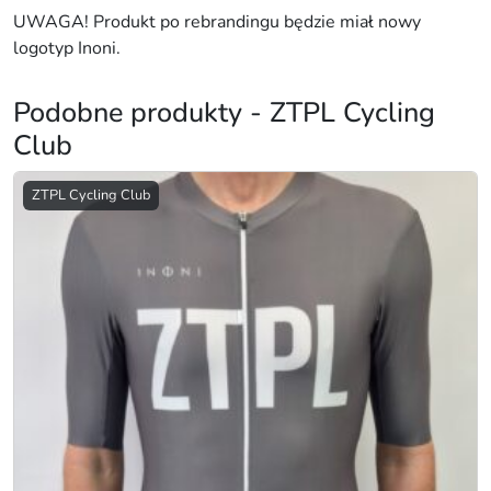
r
UWAGA! Produkt po rebrandingu będzie miał nowy
n
logotyp Inoni.
e
Podobne produkty - ZTPL Cycling
Club
ZTPL Cycling Club