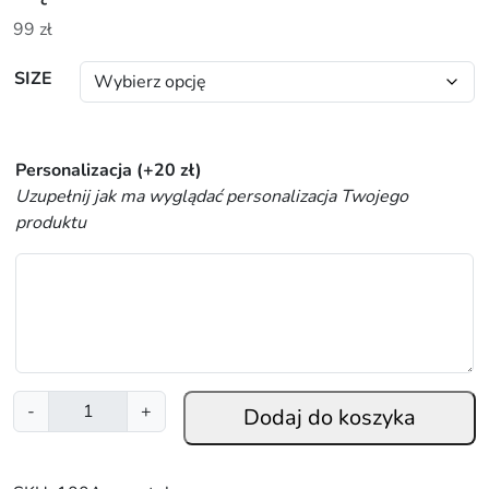
99
zł
SIZE
Personalizacja
(+
20
zł
)
Uzupełnij jak ma wyglądać personalizacja Twojego
produktu
i
-
+
Dodaj do koszyka
l
o
ś