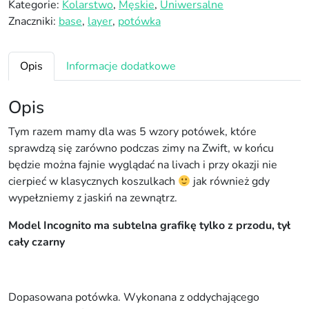
Kategorie:
Kolarstwo
,
Męskie
,
Uniwersalne
P
Znaczniki:
base
,
layer
,
potówka
o
t
ó
Opis
Informacje dodatkowe
w
k
Opis
a
B
Tym razem mamy dla was 5 wzory potówek, które
l
sprawdzą się zarówno podczas zimy na Zwift, w końcu
a
będzie można fajnie wyglądać na livach i przy okazji nie
c
cierpieć w klasycznych koszulkach
jak również gdy
k
wypełzniemy z jaskiń na zewnątrz.
I
Model Incognito ma subtelna grafikę tylko z przodu, tył
n
cały czarny
c
o
g
n
Dopasowana potówka. Wykonana z oddychającego