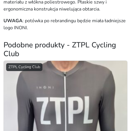
i
materiału z włókna poliestrowego. Płaskie szwy i
t
ergonomiczna konstrukcja niwelująca obtarcia.
o
UWAGA
: potówka po rebrandingu będzie miała ładniejsze
logo INONI.
Podobne produkty - ZTPL Cycling
Club
ZTPL Cycling Club