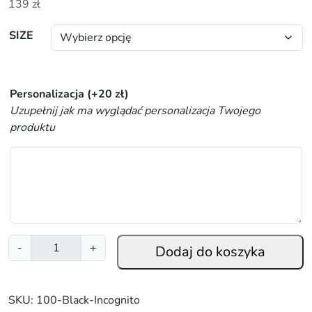
139
zł
SIZE
Personalizacja
(+
20
zł
)
Uzupełnij jak ma wyglądać personalizacja Twojego
produktu
i
-
+
Dodaj do koszyka
l
o
ś
SKU:
100-Black-Incognito
ć