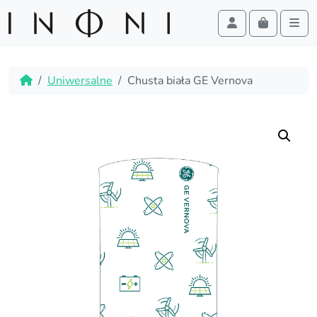
Cart
Account
Men
Skip to content
Skip to footer
Home
Uniwersalne
Chusta biała GE Vernova