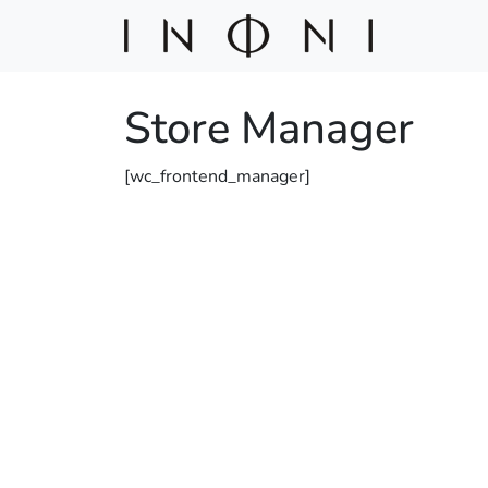
Skip to content
Skip to footer
Store Manager
[wc_frontend_manager]