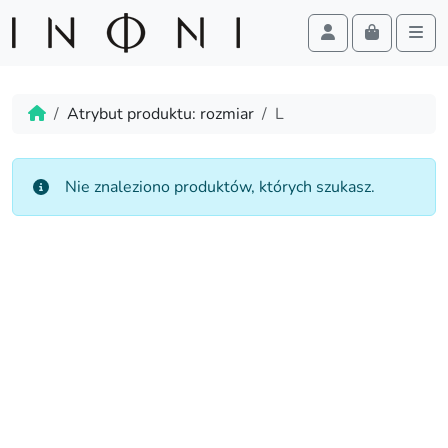
Cart
Account
Men
Skip to content
Skip to footer
Home
Atrybut produktu: rozmiar
L
Nie znaleziono produktów, których szukasz.