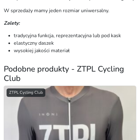
L
W sprzedaży mamy jeden rozmiar uniwersalny.
.
C
Zalety:
C
P
tradycyjna funkcja, reprezentacyjna lub pod kask
o
elastyczny daszek
m
wysokiej jakości materiał
a
r
Podobne produkty - ZTPL Cycling
a
Club
ń
c
ZTPL Cycling Club
z
V
2