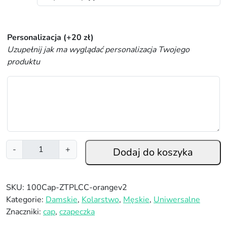
Personalizacja
(+
20
zł
)
Uzupełnij jak ma wyglądać personalizacja Twojego
produktu
i
-
+
Dodaj do koszyka
l
o
ś
SKU:
100Cap-ZTPLCC-orangev2
ć
Kategorie:
Damskie
,
Kolarstwo
,
Męskie
,
Uniwersalne
C
Znaczniki:
cap
,
czapeczka
z