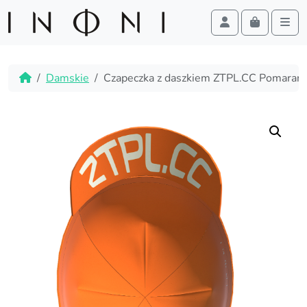
Cart
Account
Men
Skip to content
Skip to footer
Home
Damskie
Czapeczka z daszkiem ZTPL.CC Pomarań