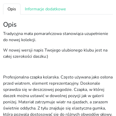
a
p
Opis
Informacje dodatkowe
e
c
Opis
z
k
Tradycyjna mała pomarańczowa stanowiąca uzupełnienie
a
do nowej kolekcji.
z
W nowej wersji napis Twojego ulubionego klubu jest na
d
całej szerokości daszku:)
a
s
z
k
Profesjonalna czapka kolarska. Często używana jako osłona
i
przed wiatrem, element reprezentacyjny. Doskonale
e
sprawdza się w deszczowej pogodzie. Czapka, w której
m
daszek można ustawić w dowolnej pozycji jak w galerii
Z
poniżej. Materiał zatrzymuje wiatr na zjazdach, a zarazem
T
świetnie oddycha. Z tyłu znajduje się elastyczna gumka,
P
która pozwala dostosować się do różnych obwodów głowy.