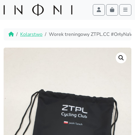
Cart
Account
Men
Skip to content
Skip to footer
Home
Kolarstwo
Worek treningowy ZTPL.CC #OrłyNaWo