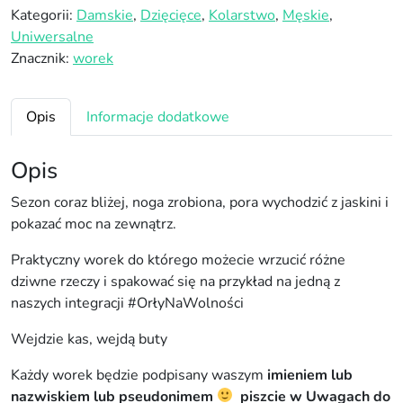
ć
Kategorii:
Damskie
,
Dzięcięce
,
Kolarstwo
,
Męskie
,
W
Uniwersalne
o
Znacznik:
worek
r
e
k
Opis
Informacje dodatkowe
t
r
Opis
e
n
Sezon coraz bliżej, noga zrobiona, pora wychodzić z jaskini i
i
pokazać moc na zewnątrz.
n
Praktyczny worek do którego możecie wrzucić różne
g
dziwne rzeczy i spakować się na przykład na jedną z
o
naszych integracji #OrłyNaWolności
w
y
Wejdzie kas, wejdą buty
Z
T
Każdy worek będzie podpisany waszym
imieniem lub
P
nazwiskiem lub pseudonimem
piszcie w Uwagach do