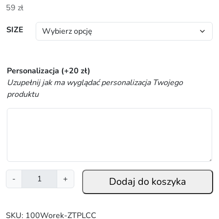
59
zł
SIZE
Personalizacja
(+
20
zł
)
Uzupełnij jak ma wyglądać personalizacja Twojego
produktu
i
-
+
Dodaj do koszyka
l
o
ś
SKU:
100Worek-ZTPLCC