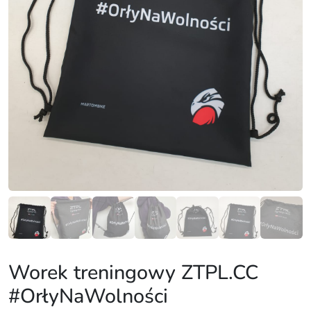
Worek treningowy ZTPL.CC
#OrłyNaWolności